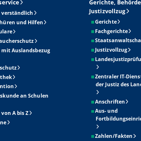
service
Gerichte, Behörde
Justizvollzug
 verständlich
Gerichte
hüren und Hilfen
Fachgerichte
ulare
Staatsanwaltscha
aucherschutz
Justizvollzug
 mit Auslandsbezug
Landesjustizprüf
schutz
Zentraler IT-Diens
othek
der Justiz des La
ntion
skunde an Schulen
Anschriften
Aus- und
 von A bis Z
Fortbildungseinr
ine
Zahlen/Fakten