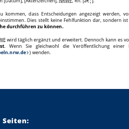
om [Datum], [Aktenzeichen],
NRWE
, Rn. [â€¦].
zu kommen, dass Entscheidungen angezeigt werden, vo
nstimmen. Dies stellt keine Fehlfunktion dar, sondern is
che durchführen zu können.
WE
wird täglich ergänzt und erweitert. Dennoch kann es 
st
. Wenn Sie gleichwohl die Veröffentlichung einer
eln.nrw.de
) wenden.
 Seiten: