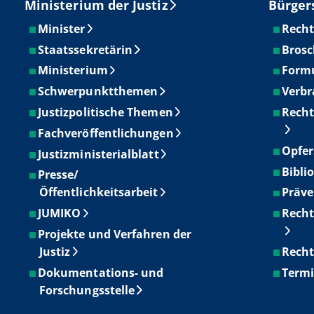
Ministerium der Justiz
Bürger
Minister
Recht
Staatssekretärin
Brosc
Ministerium
Form
Schwerpunktthemen
Verbr
Justizpolitische Themen
Recht
Fachveröffentlichungen
Opfer
Justizministerialblatt
Bibli
Presse/
Öffentlichkeitsarbeit
Präve
JUMIKO
Recht
Projekte und Verfahren der
Justiz
Recht
Dokumentations- und
Term
Forschungsstelle